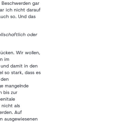
nd Beschwerden gar
ar ich nicht darauf
auch so. Und das
llschaftlich oder
ücken. Wir wollen,
in im
 und damit in den
l so stark, dass es
u den
lge mangelnde
 bis zur
enitale
nicht als
erden. Auf
von ausgewiesenen