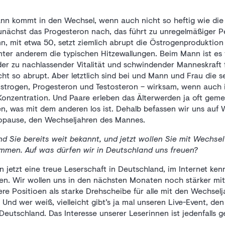
nn kommt in den Wechsel, wenn auch nicht so heftig wie die 
unächst das Progesteron nach, das führt zu unregelmäßiger P
, mit etwa 50, setzt ziemlich abrupt die Östrogenproduktion
ter anderem die typischen Hitzewallungen. Beim Mann ist es 
 der zu nachlassender Vitalität und schwindender Manneskraft 
icht so abrupt. Aber letztlich sind bei und Mann und Frau die s
trogen, Progesteron und Testosteron – wirksam, wenn auch 
Konzentration. Und Paare erleben das Älterwerden ja oft gemei
n, was mit dem anderen los ist. Dehalb befassen wir uns auf
opause, den Wechseljahren des Mannes.
nd Sie bereits weit bekannt, und jetzt wollen Sie mit Wechs
mmen. Auf was dürfen wir in Deutschland uns freuen?
jetzt eine treue Leserschaft in Deutschland, im Internet kenn
en. Wir wollen uns in den nächsten Monaten noch stärker mit
re Positioen als starke Drehscheibe für alle mit den Wechse
nd wer weiß, vielleicht gibt’s ja mal unseren Live-Event, de
eutschland. Das Interesse unserer Leserinnen ist jedenfalls 