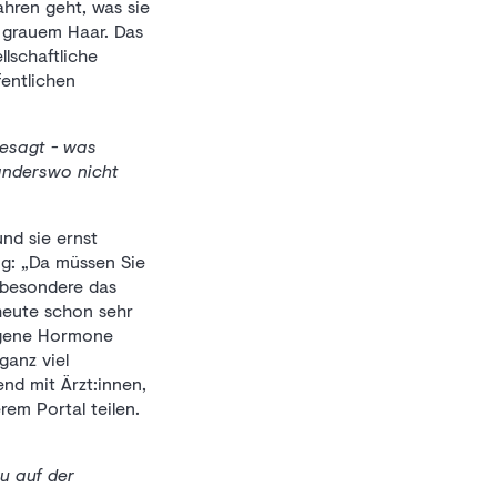
hren geht, was sie
 grauem Haar. Das
lschaftliche
fentlichen
gesagt - was
anderswo nicht
und sie ernst
ng: „Da müssen Sie
nsbesondere das
heute schon sehr
eigene Hormone
ganz viel
end mit Ärzt:innen,
rem Portal teilen.
u auf der