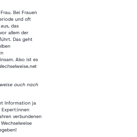
Frau. Bei Frauen
eriode und oft
 aus, das
vor allem der
führt. Das geht
elben
in
nsam. Also ist es
 Wechselweise.net
elweise auch nach
t Information ja
 Expert:innen
ljahren verbundenen
n Wechselweise
gegeben!