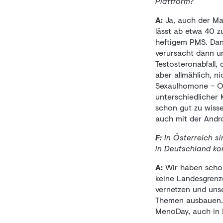
Plattform?
A:
Ja, auch der Ma
lässt ab etwa 40 z
heftigem PMS. Dann
verursacht dann un
Testosteronabfall,
aber allmählich, n
Sexaulhomone – Ös
unterschiedlicher 
schon gut zu wisse
auch mit der Andr
F:
In Österreich si
in Deutschland ko
A:
Wir haben schon 
keine Landesgrenz
vernetzen und unse
Themen ausbauen. U
MenoDay, auch in D