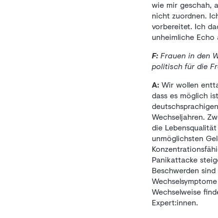
wie mir geschah, 
nicht zuordnen. Ic
vorbereitet. Ich d
unheimliche Echo 
F:
Frauen in den W
politisch für die 
A:
Wir wollen entta
dass es möglich is
deutschsprachigen
Wechseljahren. Zwe
die Lebensqualität
unmöglichsten Gel
Konzentrationsfähi
Panikattacke stei
Beschwerden sind 
Wechselsymptome e
Wechselweise find
Expert:innen.