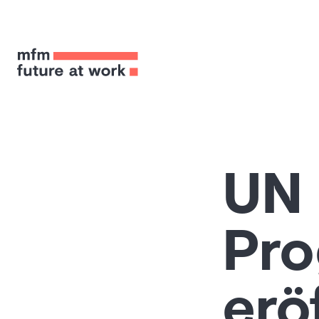
UN 
Pr
erö