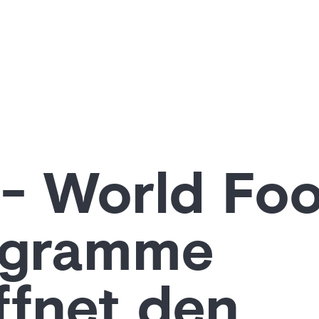
- World Fo
ogramme
ffnet den