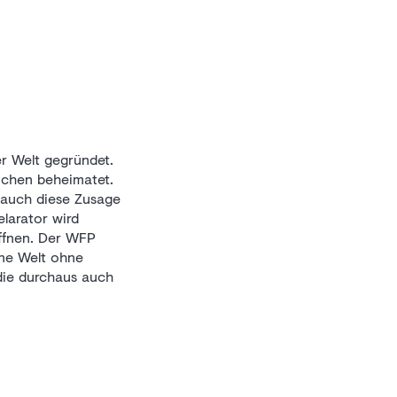
 Welt gegründet.
ünchen beheimatet.
 auch diese Zusage
larator wird
öffnen. Der WFP
ine Welt ohne
 die durchaus auch