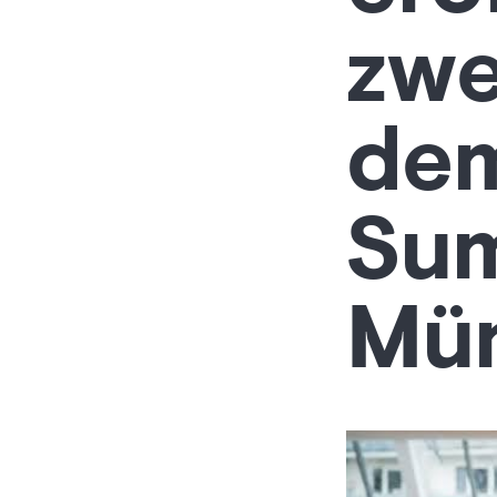
zwe
dem
Sum
Mü