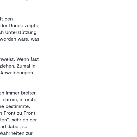
it den
 der Runde zeigte,
ch Unterstützung.
eworden wäre, was
nweist. Wenn fast
ziehen. Zumal in
nd Abweichungen
en immer breiter
 darum, in erster
ine bestimmte,
n Front zu Front,
en“, schrieb der
nd dabei, so
Wahrheiten zur