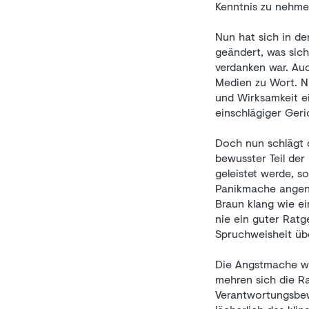
Kenntnis zu nehme
Nun hat sich in d
geändert, was sic
verdanken war. Auc
Medien zu Wort. Ni
und Wirksamkeit e
einschlägiger Ger
Doch nun schlägt 
bewusster Teil der
geleistet werde, 
Panikmache angeno
Braun klang wie e
nie ein guter Ratg
Spruchweisheit üb
Die Angstmache wi
mehren sich die Ra
Verantwortungsbew