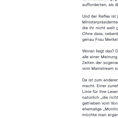
aufforderten, als d
Und der Reflex ist
Ministerpräsident
die ihr nicht weit
Ohne dass, nebenb
genau Frau Merkel 
Woran liegt das? D
alle einer Meinung
Zeiten der sogenan
vom Mainstream so
Da ist zum anderen
macht. Einer zune
Linie für ihre Les
natürlich „die rich
getrieben vom Vor
ehemalige „Monito
möchte man ergänz