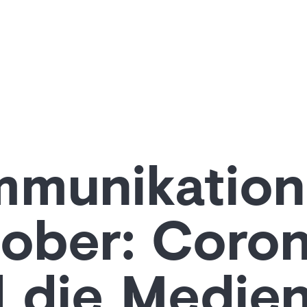
munikation
ober: Coro
 die Medien