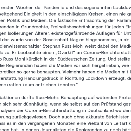
 den ersten Wochen der Pandemie und des sogenannten Lockdo
eitgehend Einigkeit in den einschlägigen Kreisen, einen nie 
hen Politik und Medien. Die faktische Entmachtung der Parlam
erenden in Grundrechte, Freiheitsbeschränkungen für jeden Ein
n Isolierungen Älterer, existenzgefährdende Auflagen für U
ll das wurde von der Gesellschaft klaglos hingenommen, ja als 
edienwissenschaftler Stephan Russ-Mohl weist dabei den Medi
e zu. Er beobachte einen „Overkill“ an Corona-Berichterstat
b Russ-Mohl kürzlich in der Süddeutschen Zeitung. Und stellt
die Regierenden haben die Medien vor sich hergetrieben, wie
retiker so gerne behaupten. Vielmehr haben die Medien mit 
hterstattung Handlungsdruck in Richtung Lockdown erzeugt, d
mokratien kaum entziehen konnten.“
daktionen dürfte Russ-Mohls Behauptung auf wütenden Protes
n sich sehr dünnhäutig, wenn sie selbst auf den Prüfstand gest
 Analysen der Corona-Berichterstattung in Deutschland wurden
ung zurückgewiesen. Doch auch ohne akkurate Strichlisten 
ss es in den vergangenen Monaten eine Vielzahl von Leitartik
en hat, in denen Journalisten die Regierenden zu noch här