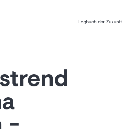
Logbuch der Zukunft
strend
na
 -