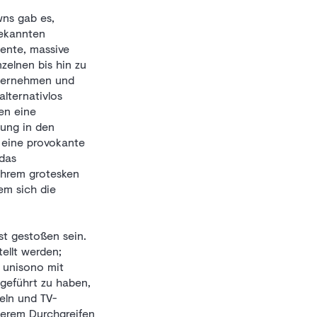
wns gab es,
gekannten
ente, massive
zelnen bis hin zu
nternehmen und
alternativlos
en eine
tung in den
e eine provokante
 das
ihrem grotesken
em sich die
t gestoßen sein.
ellt werden;
 unisono mit
geführt zu haben,
eln und TV-
terem Durchgreifen