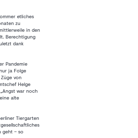
Sommer etliches
onaten zu
ittlerweile in den
lt. Berechtigung
letzt dank
der Pandemie
nur ja Folge
n Züge von
mtschef Helge
 „Angst war noch
eine alte
rliner Tiergarten
gesellschaftliches
 geht – so