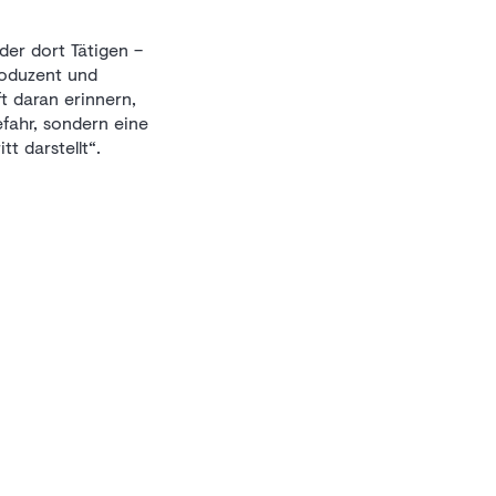
der dort Tätigen –
produzent und
t daran erinnern,
efahr, sondern eine
t darstellt“.