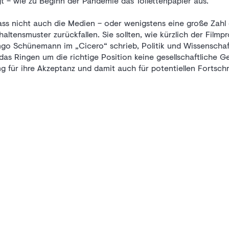
ngt – wie zu Beginn der Pandemie das Toilettenpapier aus.
dass nicht auch die Medien – oder wenigstens eine große Zahl 
haltensmuster zurückfallen. Sie sollten, wie kürzlich der Film
ngo Schünemann im „Cicero“ schrieb, Politik und Wissenschaf
 das Ringen um die richtige Position keine gesellschaftliche G
 für ihre Akzeptanz und damit auch für potentiellen Fortschrit