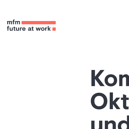
Kom
Okt
und