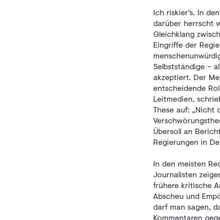
Ich riskier’s. In
darüber herrscht w
Gleichklang zwisc
Eingriffe der Regi
menschenunwürdige
Selbstständige – a
akzeptiert. Der M
entscheidende Roll
Leitmedien, schrie
These auf: „Nicht 
Verschwörungstheo
Übersoll an Beric
Regierungen in De
In den meisten Re
Journalisten zeige
frühere kritische
Abscheu und Empör
darf man sagen, da
Kommentaren gegeb