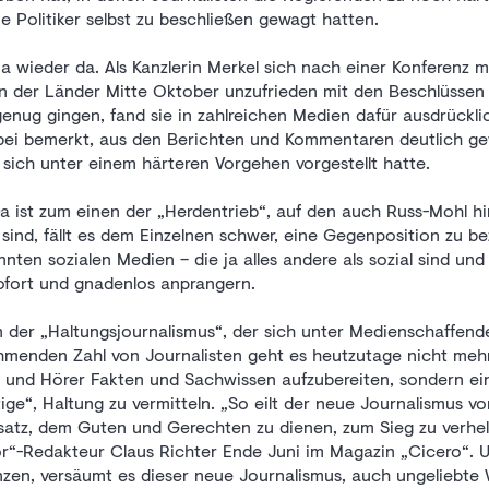
ie Politiker selbst zu beschließen gewagt hatten.
 ja wieder da. Als Kanzlerin Merkel sich nach einer Konferenz m
en der Länder Mitte Oktober unzufrieden mit den Beschlüssen
 genug gingen, fand sie in zahlreichen Medien dafür ausdrückli
ei bemerkt, aus den Berichten und Kommentaren deutlich g
sich unter einem härteren Vorgehen vorgestellt hatte.
a ist zum einen der „Herdentrieb“, auf den auch Russ-Mohl hi
 sind, fällt es dem Einzelnen schwer, eine Gegenposition zu be
nten sozialen Medien – die ja alles andere als sozial sind u
fort und gnadenlos anprangern.
 der „Haltungsjournalismus“, der sich unter Medienschaffend
hmenden Zahl von Journalisten geht es heutzutage nicht mehr
er und Hörer Fakten und Sachwissen aufzubereiten, sondern e
tige“, Haltung zu vermitteln. „So eilt der neue Journalismus vo
satz, dem Guten und Gerechten zu dienen, zum Sieg zu verhelf
r“-Redakteur Claus Richter Ende Juni im Magazin „Cicero“. U
en, versäumt es dieser neue Journalismus, auch ungeliebte 