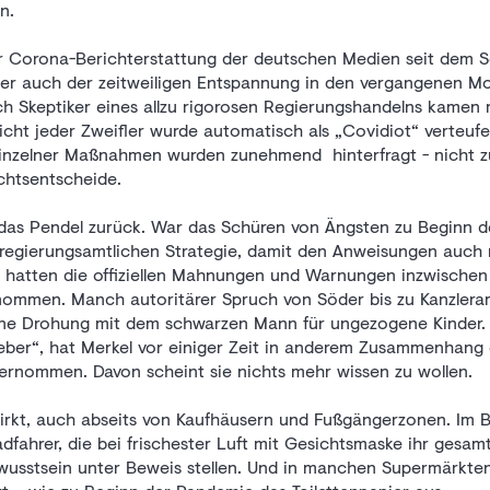
n.
er Corona-Berichterstattung der deutschen Medien seit dem 
her auch der zeitweiligen Entspannung in den vergangenen M
h Skeptiker eines allzu rigorosen Regierungshandelns kamen m
cht jeder Zweifler wurde automatisch als „Covidiot“ verteufe
inzelner Maßnahmen wurden zunehmend hinterfragt - nicht zu
ichtsentscheide.
das Pendel zurück. War das Schüren von Ängsten zu Beginn 
 regierungsamtlichen Strategie, damit den Anweisungen auch 
so hatten die offiziellen Mahnungen und Warnungen inzwische
mmen. Manch autoritärer Spruch von Söder bis zu Kanzlera
ine Drohung mit dem schwarzen Mann für ungezogene Kinder.
eber“, hat Merkel vor einiger Zeit in anderem Zusammenhang 
ernommen. Davon scheint sie nichts mehr wissen zu wollen.
rkt, auch abseits von Kaufhäusern und Fußgängerzonen. Im Be
dfahrer, die bei frischester Luft mit Gesichtsmaske ihr gesamt
usstsein unter Beweis stellen. Und in manchen Supermärkten